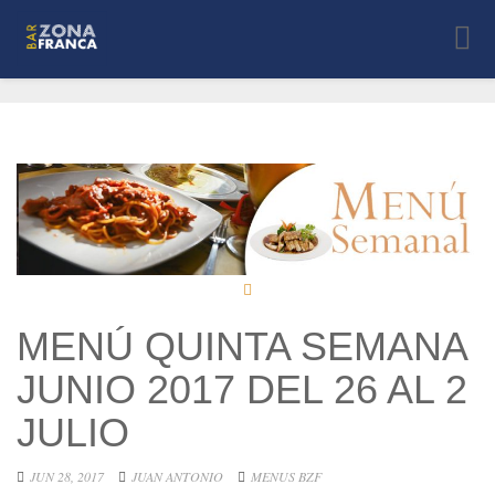
Toggle
naviga
MENÚ QUINTA SEMANA
JUNIO 2017 DEL 26 AL 2
JULIO
JUN 28, 2017
JUAN ANTONIO
MENUS BZF