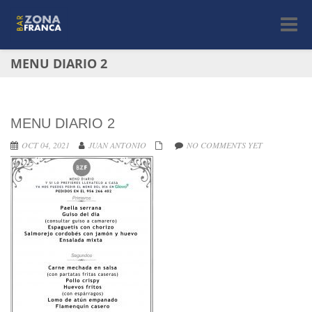
Toggle
navigat
MENU DIARIO 2
MENU DIARIO 2
OCT 04, 2021
JUAN ANTONIO
NO COMMENTS YET